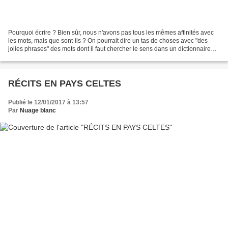
Pourquoi écrire ? Bien sûr, nous n'avons pas tous les mêmes affinités avec
les mots, mais que sont-ils ? On pourrait dire un tas de choses avec "des
jolies phrases" des mots dont il faut chercher le sens dans un dictionnaire
mais est-ce bien cela l'écriture...
RÉCITS EN PAYS CELTES
Publié le 12/01/2017 à 13:57
Par
Nuage blanc