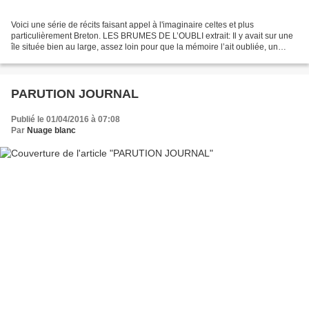
Voici une série de récits faisant appel à l'imaginaire celtes et plus
particulièrement Breton. LES BRUMES DE L’OUBLI extrait: Il y avait sur une
île située bien au large, assez loin pour que la mémoire l’ait oubliée, un
peuple qui avait quitté nos chères...
PARUTION JOURNAL
Publié le 01/04/2016 à 07:08
Par
Nuage blanc