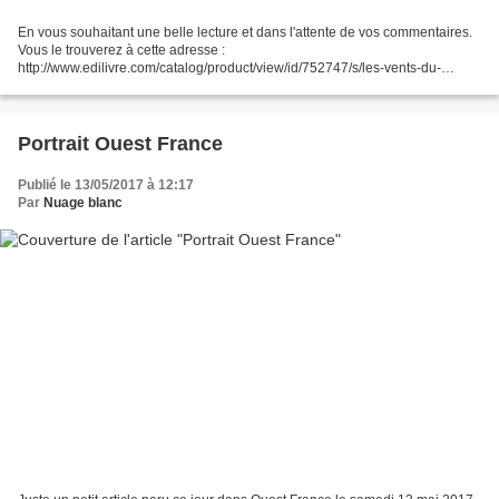
En vous souhaitant une belle lecture et dans l'attente de vos commentaires.
Vous le trouverez à cette adresse :
http://www.edilivre.com/catalog/product/view/id/752747/s/les-vents-du-
silence-25474e71c7/ Et chez les libraires Nuage blanc
Portrait Ouest France
Publié le 13/05/2017 à 12:17
Par
Nuage blanc