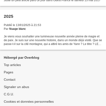
Juste un petit article paru ce jour dans Ouest France le samedi 13 mai 2017
2025
Publié le 13/01/2025 à 21:53
Par
Nuage blanc
Je viens vous souhaiter une lumineuse nouvelle année pleine de magie et
de paix. Je suis sur une nouvelle histoire, dans un monde déjà visité. Que se
passe-t-il sur la cité montagne, qui a attiré les amis de Yann ? Le titre ? LES
LARMES DE GLACE À BIENTÔT...
Hébergé par Overblog
Top articles
Pages
Contact
Signaler un abus
C.G.U.
Cookies et données personnelles