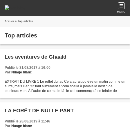
MENU
Accueil
» Top articles
Top articles
Les aventures de Ghaald
Publié le 31/08/2017 à 16:00
Par
Nuage blanc
EXTRAIT DU LIVRE 1 Le reflet du lac Cela aurait pu être un matin comme un
autre, mais il en fut tout autrement et cela scella à jamais le destin de
plusieurs vies. À l’aube de ce matin-là, le ciel commença à se teinter de
jaune alors que le soleil se...
LA FORÊT DE NULLE PART
Publié le 28/08/2019 à 11:46
Par
Nuage blanc