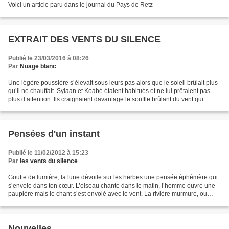
Voici un article paru dans le journal du Pays de Retz
EXTRAIT DES VENTS DU SILENCE
Publié le 23/03/2016 à 08:26
Par
Nuage blanc
Une légère poussière s’élevait sous leurs pas alors que le soleil brûlait plus
qu’il ne chauffait. Sylaan et Koàbé étaient habitués et ne lui prêtaient pas
plus d’attention. Ils craignaient davantage le souffle brûlant du vent qui
desséchait tout sur...
Pensées d'un instant
Publié le 11/02/2012 à 15:23
Par
les vents du silence
Goutte de lumière, la lune dévoile sur les herbes une pensée éphémère qui
s’envole dans ton cœur. L’oiseau chante dans le matin, l’homme ouvre une
paupière mais le chant s’est envolé avec le vent. La rivière murmure, ou
gronde, et pourtant, comme le temps,...
Nouvelles