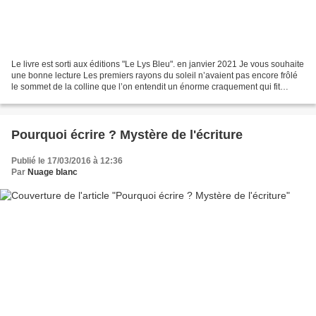
Le livre est sorti aux éditions "Le Lys Bleu". en janvier 2021 Je vous souhaite
une bonne lecture Les premiers rayons du soleil n’avaient pas encore frôlé
le sommet de la colline que l’on entendit un énorme craquement qui fit
trembler la terre. Joseph,...
Pourquoi écrire ? Mystère de l'écriture
Publié le 17/03/2016 à 12:36
Par
Nuage blanc