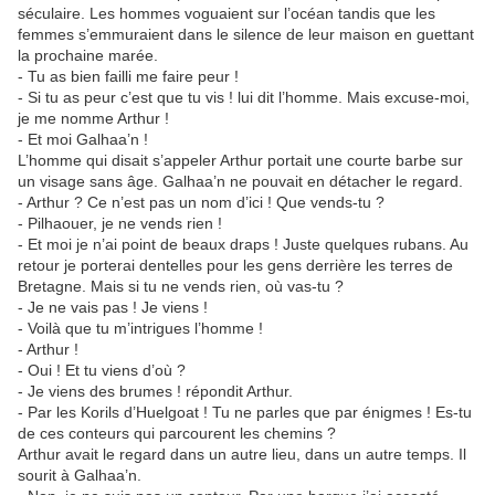
séculaire. Les hommes voguaient sur l’océan tandis que les
femmes s’emmuraient dans le silence de leur maison en guettant
la prochaine marée.
- Tu as bien failli me faire peur !
- Si tu as peur c’est que tu vis ! lui dit l’homme. Mais excuse-moi,
je me nomme Arthur !
- Et moi Galhaa’n !
L’homme qui disait s’appeler Arthur portait une courte barbe sur
un visage sans âge. Galhaa’n ne pouvait en détacher le regard.
- Arthur ? Ce n’est pas un nom d’ici ! Que vends-tu ?
- Pilhaouer, je ne vends rien !
- Et moi je n’ai point de beaux draps ! Juste quelques rubans. Au
retour je porterai dentelles pour les gens derrière les terres de
Bretagne. Mais si tu ne vends rien, où vas-tu ?
- Je ne vais pas ! Je viens !
- Voilà que tu m’intrigues l’homme !
- Arthur !
- Oui ! Et tu viens d’où ?
- Je viens des brumes ! répondit Arthur.
- Par les Korils d’Huelgoat ! Tu ne parles que par énigmes ! Es-tu
de ces conteurs qui parcourent les chemins ?
Arthur avait le regard dans un autre lieu, dans un autre temps. Il
sourit à Galhaa’n.