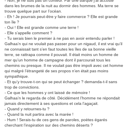
- Non, je ne suis pas un conteur. Par une barque j’ai accosté
dans les brumes de la nuit au dormir des hommes. Ma terre se
trouve quelque part sur l’océan.
- Eh ! Je pourrais peut-être y faire commerce ? Elle est grande
ton île ?
- Oui ! Elle est grande comme une terre !
- Elle s’appelle comment ?
- Tu serais bien le premier à ne pas en avoir entendu parler !
Galhaa’n qui ne voulait pas passer pour un nigaud, il est vrai qu’il
ne connaissait tant s’en faut toutes les îles de sa bonne vieille
terre, se rattrapa comme il pouvait. Il était moins un homme de
mer qu’un homme de campagne dont il parcourait tous les
chemins ou presque. Il ne voulait pas être impoli avec cet homme
qui malgré l’étrangeté de ses propos n’en était pas moins
sympathique.
- Et qu’y trouve-t-on qui se peut échanger ? demanda-t-il sans
trop de convictions.
- Ce que les hommes y ont laissé de mémoire !
Galhaa’n le regarda de côté. Décidément l’homme ne répondait
jamais directement à ses questions et cela l’agaçait.
- Quand y retournes-tu ?
- Quand la nuit partira avec la marée !
- Hum ! Serais-tu de ces gens de paroles, poètes égarés
cherchant l’inspiration sur des chemins déserts ?