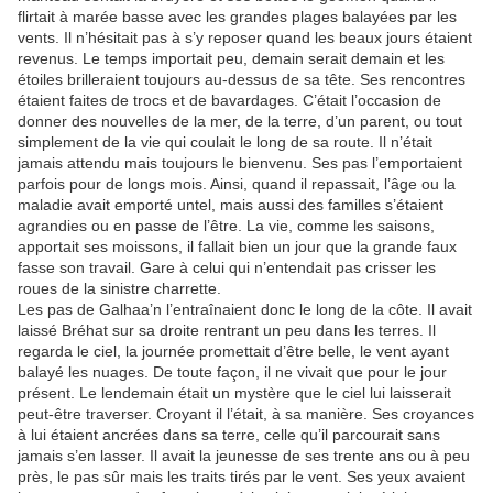
flirtait à marée basse avec les grandes plages balayées par les
vents. Il n’hésitait pas à s’y reposer quand les beaux jours étaient
revenus. Le temps importait peu, demain serait demain et les
étoiles brilleraient toujours au-dessus de sa tête. Ses rencontres
étaient faites de trocs et de bavardages. C’était l’occasion de
donner des nouvelles de la mer, de la terre, d’un parent, ou tout
simplement de la vie qui coulait le long de sa route. Il n’était
jamais attendu mais toujours le bienvenu. Ses pas l’emportaient
parfois pour de longs mois. Ainsi, quand il repassait, l’âge ou la
maladie avait emporté untel, mais aussi des familles s’étaient
agrandies ou en passe de l’être. La vie, comme les saisons,
apportait ses moissons, il fallait bien un jour que la grande faux
fasse son travail. Gare à celui qui n’entendait pas crisser les
roues de la sinistre charrette.
Les pas de Galhaa’n l’entraînaient donc le long de la côte. Il avait
laissé Bréhat sur sa droite rentrant un peu dans les terres. Il
regarda le ciel, la journée promettait d’être belle, le vent ayant
balayé les nuages. De toute façon, il ne vivait que pour le jour
présent. Le lendemain était un mystère que le ciel lui laisserait
peut-être traverser. Croyant il l’était, à sa manière. Ses croyances
à lui étaient ancrées dans sa terre, celle qu’il parcourait sans
jamais s’en lasser. Il avait la jeunesse de ses trente ans ou à peu
près, le pas sûr mais les traits tirés par le vent. Ses yeux avaient