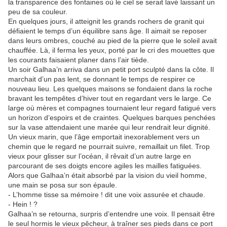
la transparence des fontaines où le ciel se serait lavé laissant un
peu de sa couleur.
En quelques jours, il atteignit les grands rochers de granit qui
défiaient le temps d’un équilibre sans âge. Il aimait se reposer
dans leurs ombres, couché au pied de la pierre que le soleil avait
chauffée. Là, il ferma les yeux, porté par le cri des mouettes que
les courants faisaient planer dans l’air tiède.
Un soir Galhaa’n arriva dans un petit port sculpté dans la côte. Il
marchait d’un pas lent, se donnant le temps de respirer ce
nouveau lieu. Les quelques maisons se fondaient dans la roche
bravant les tempêtes d’hiver tout en regardant vers le large. Ce
large où mères et compagnes tournaient leur regard fatigué vers
un horizon d’espoirs et de craintes. Quelques barques penchées
sur la vase attendaient une marée qui leur rendrait leur dignité.
Un vieux marin, que l’âge emportait inexorablement vers un
chemin que le regard ne pourrait suivre, remaillait un filet. Trop
vieux pour glisser sur l’océan, il rêvait d’un autre large en
parcourant de ses doigts encore agiles les mailles fatiguées.
Alors que Galhaa’n était absorbé par la vision du vieil homme,
une main se posa sur son épaule.
- L’homme tisse sa mémoire ! dit une voix assurée et chaude.
- Hein ! ?
Galhaa’n se retourna, surpris d’entendre une voix. Il pensait être
le seul hormis le vieux pêcheur, à traîner ses pieds dans ce port