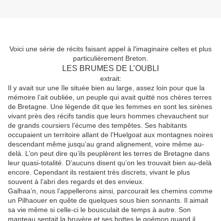
Voici une série de récits faisant appel à l'imaginaire celtes et plus
particulièrement Breton.
LES BRUMES DE L’OUBLI
extrait:
Il y avait sur une île située bien au large, assez loin pour que la
mémoire l’ait oubliée, un peuple qui avait quitté nos chères terres
de Bretagne. Une légende dit que les femmes en sont les sirènes
vivant près des récifs tandis que leurs hommes chevauchent sur
de grands coursiers l’écume des tempêtes. Ses habitants
occupaient un territoire allant de l’Huelgoat aux montagnes noires
descendant même jusqu’au grand a­li­gnement, voire même au-
delà. L’on peut dire qu’ils peuplèrent les terres de Bretagne dans
leur quasi-totalité. D’aucuns disent qu’on les trouvait bien au-delà
encore. Cependant ils restaient très discrets, vivant le plus
souvent à l’abri des regards et des envieux.
Galhaa’n, nous l’appellerons ainsi, parcourait les chemins comme
un Pilhaouer en quête de quelques sous bien sonnants. Il aimait
sa vie même si celle-ci le bousculait de temps à autre. Son
manteau sentait la bruyère et ses bottes le goémon quand il